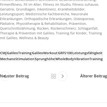
Firmenfitness
,
Fit im Alter
,
Fitness im Studio
,
Fitness zuhause
,
Geriatrie
,
Grundlagen
,
Inkontinenz
,
Krankheitsbilder
,
Leistungssport
,
Medizinische Fachbereiche
,
Neuronale
Erkrankungen
,
Orthopädische Erkrankungen
,
Osteoporose
,
Pädiatrie
,
Physiotherapie & Rehabilitation
,
Prävention
,
Querschnittslähmung
,
Rücken
,
Rückenschmerz
,
Schlaganfall
,
Therapie & Prävention mit Galileo
,
Training für Kinder
,
Training
mit Galileo
,
Wellness & Beauty
CMJ
GalileoTraining
GalileoWorkout
GRFS108
Leistungsfähigkeit
MechanoStimulation
Sprunghöhe
WholeBodyVibrationTraining
Neuster Beitrag
Älterer Beitrag