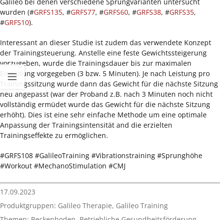
Galileo bei denen verschiedene Sprungvarianten untersucht
wurden (#
GRFS135
, #
GRFS77
, #
GRFS60
, #
GRFS38
, #
GRFS35
,
#
GRFS10
).
Interessant an dieser Studie ist zudem das verwendete Konzept
der Trainingsteuerung. Anstelle eine feste Gewichtssteigerung
vorzugeben, wurde die Trainingsdauer bis zur maximalen
Ermüdung vorgegeben (3 bzw. 5 Minuten). Je nach Leistung pro
Trainingssitzung wurde dann das Gewicht für die nächste Sitzung
neu angepasst (war der Proband z.B. nach 3 Minuten noch nicht
vollständig ermüdet wurde das Gewicht für die nächste Sitzung
erhöht). Dies ist eine sehr einfache Methode um eine optimale
Anpassung der Trainingsintensität and die erzielten
Trainingseffekte zu ermöglichen.
#GRFS108 #GalileoTraining #Vibrationstraining #Sprunghöhe
#Workout #MechanoStimulation #CMJ
17.09.2023
Produktgruppen:
Galileo Therapie
,
Galileo Training
Themen:
Beckenboden
,
Betriebliche Gesundheitsförderung
,