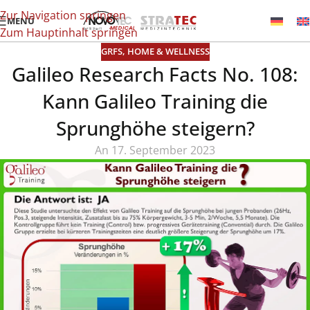
Zur Navigation springen
MENÜ
Zum Hauptinhalt springen
GRFS
,
HOME & WELLNESS
Galileo Research Facts No. 108:
Kann Galileo Training die
Sprunghöhe steigern?
An 17. September 2023