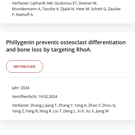
Verfasser: Liphardt AM, Godonou ET, Dreiner M,
Mundermann A, Tascilar K, Djalal N, Heer M, Schett G, Zaucke
F, Niehoff A
Phillygenin prevents osteoclast differentiation
and bone loss by targeting RhoA.
WEITERLESEN
Jahr: 2024
Veröffentlicht: 19.02.2024
Verfasser: Zhang J, Jiang T, Zhang Y, Yang K, Zhao Y, Zhou Q,
Yang Z, Yang R, Ning R, Liu T, Deng L, Xi X, Xu X, Jiang M