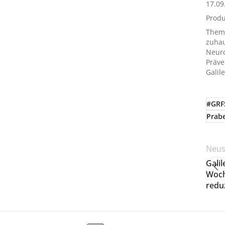
17.09
Prod
Them
zuha
Neur
Präve
Galil
#GRF
Prabe
Neus
Gali
Woch
redu