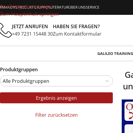
Zur Navigation springen
IRMA
NEWS
PRODUKTGRUPPEN
LITERATUR
ÜBER UNS
SERVICE
Zum Hauptinhalt springen
JETZT ANRUFEN
HABEN SIE FRAGEN?
+49 7231 15448 30
Zum Kontaktformular
GALILEO TRAININ
Produktgruppen
Ga
un
Ergebnis anzeigen
Filter zurücksetzen