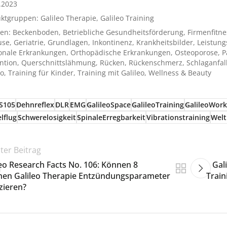
.2023
uktgruppen:
Galileo Therapie
,
Galileo Training
en:
Beckenboden
,
Betriebliche Gesundheitsförderung
,
Firmenfitne
use
,
Geriatrie
,
Grundlagen
,
Inkontinenz
,
Krankheitsbilder
,
Leistung
onale Erkrankungen
,
Orthopädische Erkrankungen
,
Osteoporose
,
P
ntion
,
Querschnittslähmung
,
Rücken
,
Rückenschmerz
,
Schlaganfal
eo
,
Training für Kinder
,
Training mit Galileo
,
Wellness & Beauty
S105
Dehnreflex
DLR
EMG
GalileoSpace
GalileoTraining
GalileoWor
lflug
Schwerelosigkeit
SpinaleErregbarkeit
Vibrationstraining
Welt
ter Beitrag
leo Research Facts No. 106: Können 8
Gal
en Galileo Therapie Entzündungsparameter
Train
zieren?