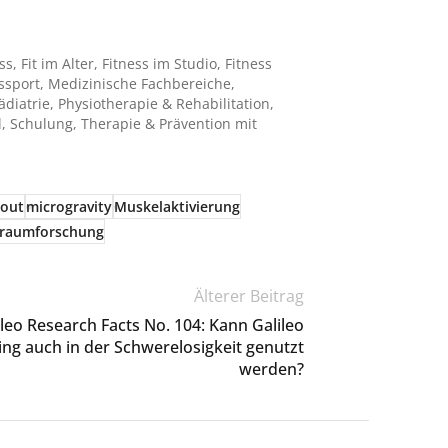
ss
,
Fit im Alter
,
Fitness im Studio
,
Fitness
ssport
,
Medizinische Fachbereiche
,
ädiatrie
,
Physiotherapie & Rehabilitation
,
l
,
Schulung
,
Therapie & Prävention mit
kout
microgravity
Muskelaktivierung
raumforschung
Älterer Beitrag
ileo Research Facts No. 104: Kann Galileo
ing auch in der Schwerelosigkeit genutzt
werden?