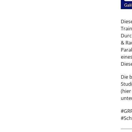
Dies
Train
Durc
& Ra
Para
eines
Dies
Die b
Stud
(hier
unte
#GRF
#Sch