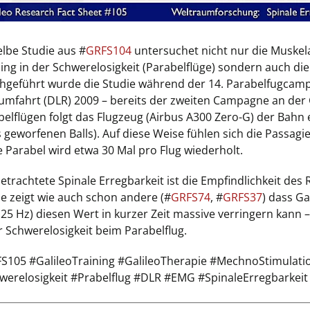
elbe Studie aus #
GRFS104
untersuchet nicht nur die Muskel
ing in der Schwerelosigkeit (Parabelflüge) sondern auch die
hgeführt wurde die Studie während der 14. Parabelfugcamp
umfahrt (DLR) 2009 – bereits der zweiten Campagne an der G
belflügen folgt das Flugzeug (Airbus A300 Zero-G) der Bahn
 geworfenen Balls). Auf diese Weise fühlen sich die Passagi
e Parabel wird etwa 30 Mal pro Flug wiederholt.
etrachtete Spinale Erregbarkeit ist die Empfindlichkeit des 
ie zeigt wie auch schon andere (#
GRFS74
, #
GRFS37
) dass G
 25 Hz) diesen Wert in kurzer Zeit massive verringern kann 
r Schwerelosigkeit beim Parabelflug.
S105 #GalileoTraining #GalileoTherapie #MechnoStimulat
werelosigkeit #Prabelflug #DLR #EMG #SpinaleErregbarkeit