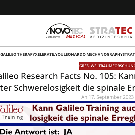
G
GALILEO THERAPY
XELERATE.YOU
LEONARDO MECHANOGRAPHY
STRAT
GRFS
,
WELTRAUMFORSCHUN
lileo Research Facts No. 105: Kan
ter Schwerelosigkeit die spinale E
An 17. September 2023