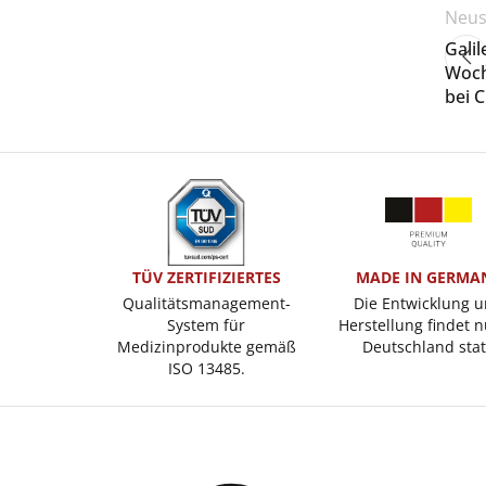
Neus
Gali
Woch
bei 
TÜV ZERTIFIZIERTES
MADE IN GERMA
Qualitätsmanagement-
Die Entwicklung 
System für
Herstellung findet n
Medizinprodukte gemäß
Deutschland stat
ISO 13485.