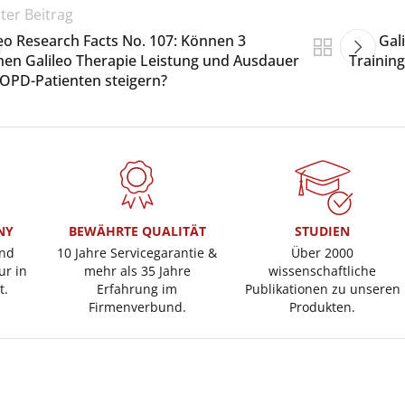
ter Beitrag
leo Research Facts No. 107: Können 3
Gal
en Galileo Therapie Leistung und Ausdauer
Training
COPD-Patienten steigern?
NY
BEWÄHRTE QUALITÄT
STUDIEN
und
10 Jahre Servicegarantie &
Über 2000
ur in
mehr als 35 Jahre
wissenschaftliche
t.
Erfahrung im
Publikationen zu unseren
Firmenverbund.
Produkten.