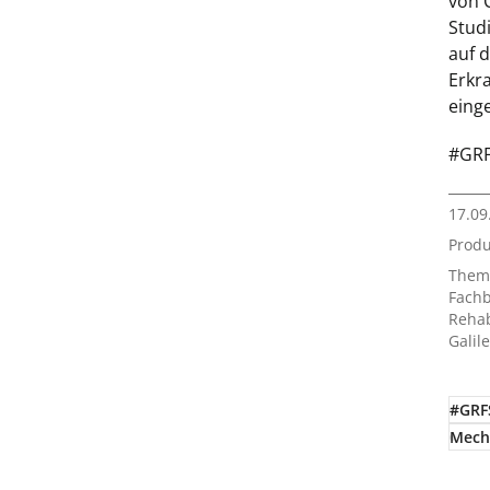
von 
Stud
auf 
Erkr
eing
#GRF
17.09
Prod
Them
Fachb
Rehab
Galil
#GRF
Mech