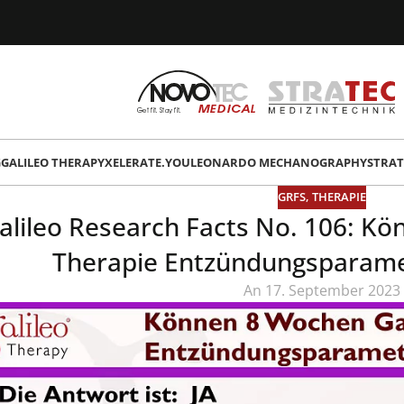
G
GALILEO THERAPY
XELERATE.YOU
LEONARDO MECHANOGRAPHY
STRAT
GRFS
,
THERAPIE
alileo Research Facts No. 106: Kö
Therapie Entzündungsparame
An 17. September 2023