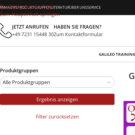
Zur Navigation springen
IRMA
NEWS
PRODUKTGRUPPEN
LITERATUR
ÜBER UNS
SERVICE
Zum Hauptinhalt springen
JETZT ANRUFEN
HABEN SIE FRAGEN?
+49 7231 15448 30
Zum Kontaktformular
GALILEO TRAININ
Produktgruppen
G
Ergebnis anzeigen
Filter zurücksetzen