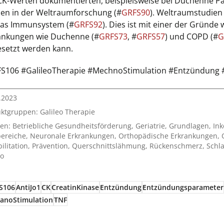
CK-Werten dokumentierten, beispielsweise bei Duchenne Pa
ien in der Weltraumforschung (#
GRFS90
). Weltraumstudien 
das Immunsystem (#
GRFS92
). Dies ist mit einer der Gründe
ankungen wie Duchenne (#
GRFS73
, #
GRFS57
) und COPD (#
G
esetzt werden kann.
S106 #GalileoTherapie #MechnoStimulation #Entzündung #
.2023
uktgruppen:
Galileo Therapie
en:
Betriebliche Gesundheitsförderung
,
Geriatrie
,
Grundlagen
,
Ink
ereiche
,
Neuronale Erkrankungen
,
Orthopädische Erkrankungen
,
ilitation
,
Prävention
,
Querschnittslähmung
,
Rückenschmerz
,
Schla
eo
S106
AntiJo1
CK
CreatinKinase
Entzündung
Entzündungsparameter
anoStimulation
TNF