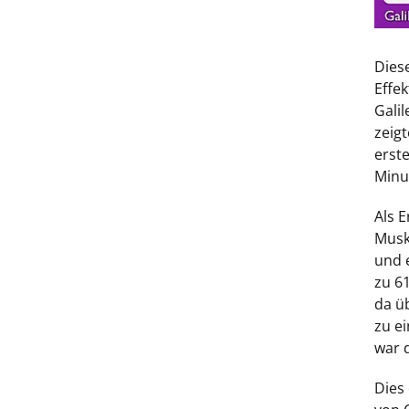
Dies
Effe
Gali
zeig
erst
Minu
Als 
Musk
und 
zu 6
da ü
zu e
war d
Dies