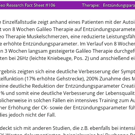
e Einzelfallstudie zeigt anhand eines Patienten mit der Au
kt von 8 Wochen Galileo Therapie auf Entzündungsparameter
leo Therapie Muskelschmerzen, eine reduzierte Leistungsfäh
te erhöhte Entzündungsparameter. Im Verlauf von 8 Wochen
en 3 Wochen langsam gesteigerte Galileo Therapie durchgefü
ten bei 26Hz (leichte Kniebeuge, Pos. 2) und anschießend e
Ergebnis zeigten sich eine deutliche Verbesserung der Symp
elfunktion (17% erhöhte Gehstrecke), 200% Zunahme des M
eine deutliche Reduktion der Entzündungsparameter Creatin
1% und somit eine deutliche Verbesserung der Lebensqualitä
blicherweise in solchen Fällen ein intensives Training zum
iner Erhöhung der CK- sowie der Entzündungsparameter führ
ies jedoch nicht der Fall.
 deckt sich mit anderen Studien, die z.B. ebenfalls bei int