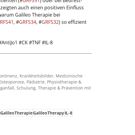
tienten (#
GRFS91
) oder bei Bedrest-
zeigten auch einen positiven Einfluss
 warum Galileo Therapie bei
RFS41
, #
GRFS34
, #
GRFS32
) so effizient
AntiJo1 #CK #TNF #IL-8
ontinenz
,
Krankheitsbilder
,
Medizinische
Osteoporose
,
Pädiatrie
,
Physiotherapie &
ganfall
,
Schulung
,
Therapie & Prävention mit
GalileoTherapie
GalileoTherapy
IL-8