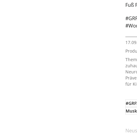
Fuß P
#GRF
#Wor
17.09
Prod
Them
zuha
Neur
Präve
für K
#GRF
Musk
Neus