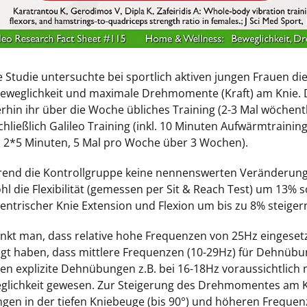
e Studie untersuchte bei sportlich aktiven jungen Frauen di
Beweglichkeit und maximale Drehmomente (Kraft) am Knie. D
erhin ihr über die Woche übliches Training (2-3 Mal wöchent
hließlich Galileo Training (inkl. 10 Minuten Aufwärmtraining
), 2*5 Minuten, 5 Mal pro Woche über 3 Wochen).
end die Kontrollgruppe keine nennenswerten Veränderunge
hl die Flexibilität (gemessen per Sit & Reach Test) um 13
entrischer Knie Extension und Flexion um bis zu 8% steiger
nkt man, dass relative hohe Frequenzen von 25Hz eingeset
igt haben, dass mittlere Frequenzen (10-29Hz) für Dehnübun
en explizite Dehnübungen z.B. bei 16-18Hz voraussichtlich 
glichkeit gewesen. Zur Steigerung des Drehmomentes am K
gen in der tiefen Kniebeuge (bis 90°) und höheren Frequenz