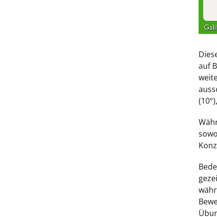
Dies
auf 
weit
aussc
(10°
Währ
sowo
Konz
Bede
geze
währ
Bewe
Übun