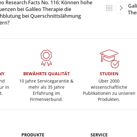
leo Research Facts No. 116: Können hohe
Gal
uenzen bei Galileo Therapie die
The
hblutung bei Querschnittslähmung
gern?
NY
BEWÄHRTE QUALITÄT
STUDIEN
und
10 Jahre Servicegarantie &
Über 2000
ur in
mehr als 35 Jahre
wissenschaftliche
t.
Erfahrung im
Publikationen zu unseren
Firmenverbund.
Produkten.
PRODUKTE
SERVICE