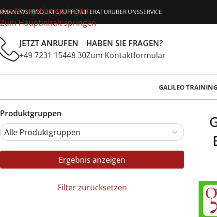
Zur Navigation springen
IRMA
NEWS
PRODUKTGRUPPEN
LITERATUR
ÜBER UNS
SERVICE
Zum Hauptinhalt springen
JETZT ANRUFEN
HABEN SIE FRAGEN?
+49 7231 15448 30
Zum Kontaktformular
GALILEO TRAININ
Produktgruppen
G
Ergebnis anzeigen
Filter zurücksetzen