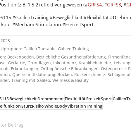
osition (z.B. 1,5-2) effektiver gewesen (#
GRFS4
, #
GRFS3
, #
G
S115 #GalileoTraining #Beweglichkeit #Flexibilität #Dreh
kout #MechanoStimulation #FreizeitSport
.2023
uktgruppen:
Galileo Therapie
,
Galileo Training
en:
Beckenboden
,
Betriebliche Gesundheitsförderung
,
Firmenfitne
use
,
Geriatrie
,
Grundlagen
,
Inkontinenz
,
Krankheitsbilder
,
Leistung
onale Erkrankungen
,
Orthopädische Erkrankungen
,
Osteoporose
,
P
ntion
,
Querschnittslähmung
,
Rücken
,
Rückenschmerz
,
Schlaganfal
inder
,
Training mit Galileo
,
Wellness & Beauty
S115
Beweglichkeit
Drehmoment
Flexibilität
FreizeitSport
GalileoTr
elfunktion
SturzRisiko
WholeBodyVibrationTraining
ter Beitrag