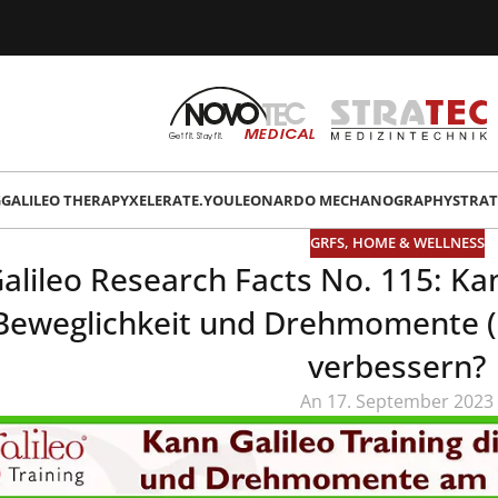
G
GALILEO THERAPY
XELERATE.YOU
LEONARDO MECHANOGRAPHY
STRAT
GRFS
,
HOME & WELLNESS
alileo Research Facts No. 115: Kan
Beweglichkeit und Drehmomente (
verbessern?
An 17. September 2023