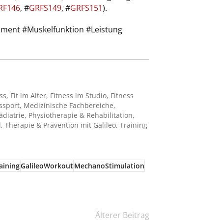
RF146
, #
GRFS149
, #
GRFS151
).
moment #Muskelfunktion #Leistung
ss
,
Fit im Alter
,
Fitness im Studio
,
Fitness
ssport
,
Medizinische Fachbereiche
,
ädiatrie
,
Physiotherapie & Rehabilitation
,
l
,
Therapie & Prävention mit Galileo
,
Training
aining
GalileoWorkout
MechanoStimulation
Älterer Beitrag