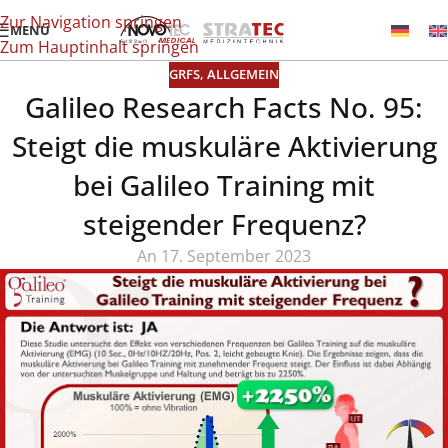
Zur Navigation springen
MENÜ
Zum Hauptinhalt springen
GRFS
,
ALLGEMEIN
Galileo Research Facts No. 95:
Steigt die muskuläre Aktivierung
bei Galileo Training mit
steigender Frequenz?
An 17. September 2023