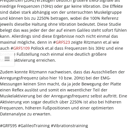
Frequenzen (20Hz) erzeugen deutlich größere EMG-Signale als
niedrige Frequenzen (10Hz) oder gar keine Vibration. Die Effekte
sind dabei stark abhängig von der untersuchten Muskelgruppe
und können bis zu 2250% betragen, wobei die 100% Referenz
jeweils dieselbe Haltung ohne Vibration bedeutet. Diese Studie
belegt das was jeder der der auf einem Galileo steht sofort fühlen
kann. Allerdings sind diese Ergebnisse noch nicht einmal das
maximal mögliche, denn in #
GRFS23
zeigte Ritzmann et.al wie
auch #
GRFS109
Pollock et.al dass Frequenzen bis 30Hz und eine
breitere Fußstellung noch einmal eine deutlich größere
Muskelaktivierung erreichen.
Zudem konnte Ritzmann nachweisen, dass das Ausschließen der
Anregungsfrequenz (also hier 10 bzw. 20Hz) bei der EMG-
Messungen keinen Sinn macht, da ja jede Bewegung der Platte
einen Reflex auslöst und somit ein wesentlicher Teil der
Muskelaktivierung bei der Anregungsfrequenz selbst auftritt. Eine
Aktivierung von sogar deutlich über 2250% ist also bei höheren
Frequenzen, höheren Fußpositionen und einer optimierten
Datenanalyse zu erwarten.
#GRFS95 #GalileoTraining #Vibrationstraining