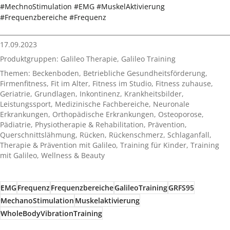
#MechnoStimulation #EMG #MuskelAktivierung
#Frequenzbereiche #Frequenz
17.09.2023
Produktgruppen:
Galileo Therapie
,
Galileo Training
Themen:
Beckenboden
,
Betriebliche Gesundheitsförderung
,
Firmenfitness
,
Fit im Alter
,
Fitness im Studio
,
Fitness zuhause
,
Geriatrie
,
Grundlagen
,
Inkontinenz
,
Krankheitsbilder
,
Leistungssport
,
Medizinische Fachbereiche
,
Neuronale
Erkrankungen
,
Orthopädische Erkrankungen
,
Osteoporose
,
Pädiatrie
,
Physiotherapie & Rehabilitation
,
Prävention
,
Querschnittslähmung
,
Rücken
,
Rückenschmerz
,
Schlaganfall
,
Therapie & Prävention mit Galileo
,
Training für Kinder
,
Training
mit Galileo
,
Wellness & Beauty
EMG
Frequenz
Frequenzbereiche
GalileoTraining
GRFS95
MechanoStimulation
Muskelaktivierung
WholeBodyVibrationTraining