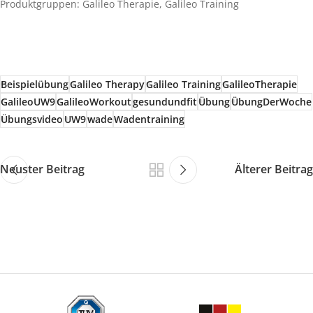
Produktgruppen:
Galileo Therapie
,
Galileo Training
Beispielübung
Galileo Therapy
Galileo Training
GalileoTherapie
GalileoUW9
GalileoWorkout
gesundundfit
Übung
ÜbungDerWoche
Übungsvideo
UW9
wade
Wadentraining
Neuster Beitrag
Älterer Beitrag