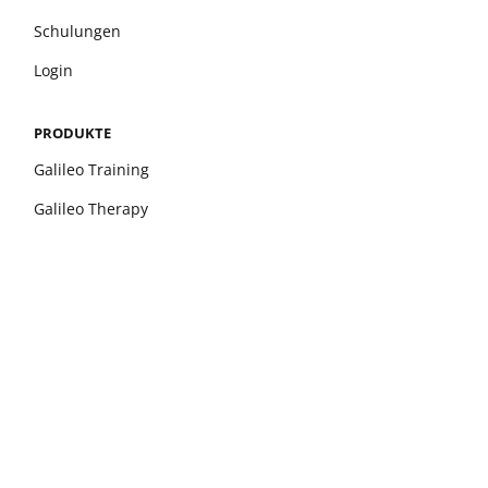
Schulungen
Login
PRODUKTE
Galileo Training
Galileo Therapy
xelerate
Leonardo Mechanograph
pQCT