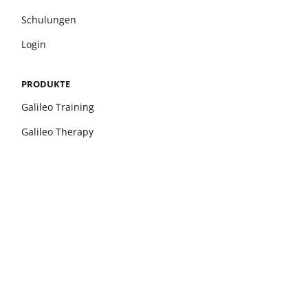
Schulungen
Login
PRODUKTE
Galileo Training
Galileo Therapy
xelerate
Leonardo Mechanograph
pQCT