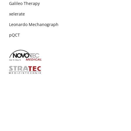
Galileo Therapy
xelerate
Leonardo Mechanograph
pQCT
+49 7231 15448 30
info@novotecmedical.de