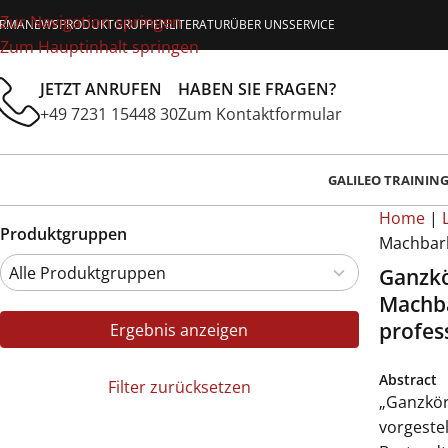
Zur Navigation springen
IRMA
NEWS
PRODUKTGRUPPEN
LITERATUR
ÜBER UNS
SERVICE
Zum Hauptinhalt springen
JETZT ANRUFEN
HABEN SIE FRAGEN?
+49 7231 15448 30
Zum Kontaktformular
GALILEO TRAININ
Home
|
Produktgruppen
Machbark
Ganzkö
Machba
profes
Ergebnis anzeigen
Abstract
Filter zurücksetzen
„Ganzkör
vorgestel