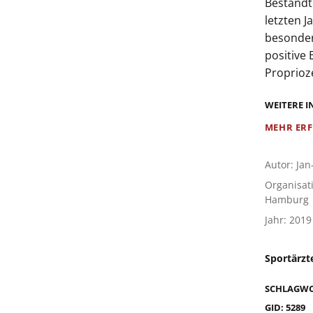
Bestandte
letzten J
besonder
positive 
Proprioz
WEITERE 
MEHR ER
Autor: Jan
Organisat
Hamburg
Jahr: 2019
Sportärzt
SCHLAGW
GID: 5289