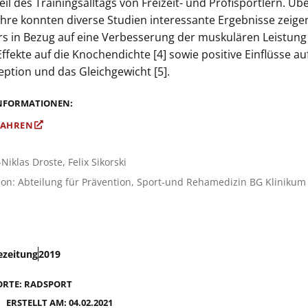
il des Trainings­alltags von Freizeit- und Profisportlern. Übe
ahre konnten diverse Studien interessante Ergebnisse zeige
s in Bezug auf eine Verbesserung der muskulären Leistung 
Effekte auf die Knochendichte [4] sowie positive Einflüsse au
eption und das Gleichgewicht [5].
INFORMATIONEN:
FAHREN
-Niklas Droste, Felix Sikorski
ion: Abteilung für Prävention, Sport-und Rehamedizin BG Klinikum
ezeitung
2019
ORTE:
RADSPORT
ERSTELLT AM: 04.02.2021