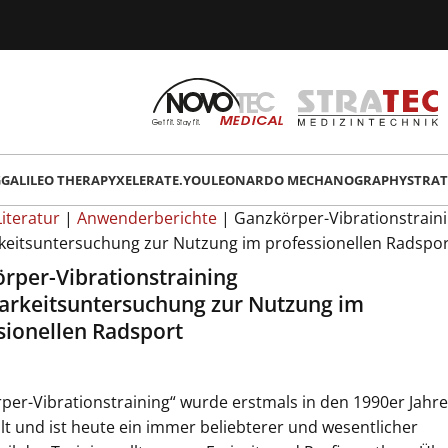
G
GALILEO THERAPY
XELERATE.YOU
LEONARDO MECHANOGRAPHY
STRAT
Literatur
|
Anwenderberichte
|
Ganzkörper-Vibrationstrain
eitsuntersuchung zur Nutzung im professionellen Radspor
rper-Vibrationstraining
rkeitsuntersuchung zur Nutzung im
sionellen Radsport
per-Vibrationstraining“ wurde erstmals in den 1990er Jahr
lt und ist heute ein immer beliebterer und wesentlicher