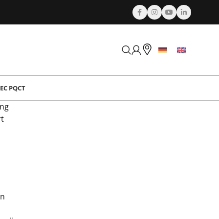
EC PQCT
ing
t
en