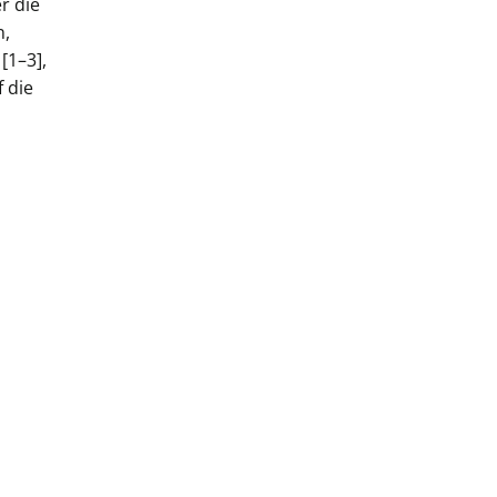
r die
n,
[1–3],
f die